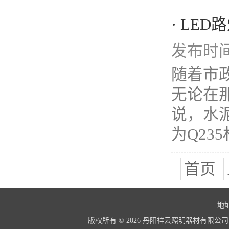
· LE
发布时间：
随着市
无论在
说，水
为Q23
首页
地址
版权所有 © 2026 丹阳祥云照明器材有限公