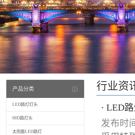
行业资
产品分类
LED路灯灯头
· LE
HID路灯头
发布时间：
太阳能LED路灯