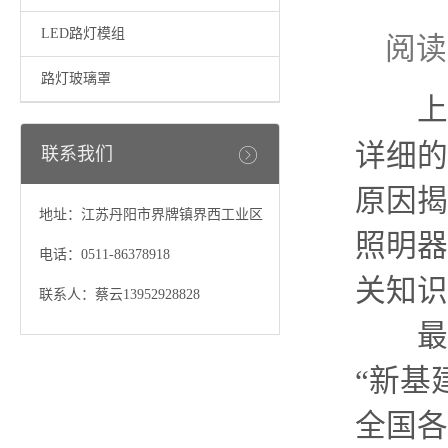
LED路灯模组
阅读
路灯玻璃罩
上一
详细的
联系我们
原因揭
地址：江苏丹阳市界牌镇界西工业区
照明器
电话：0511-86378918
关知识
联系人：蔡云13952928828
最近
“新基
全国各